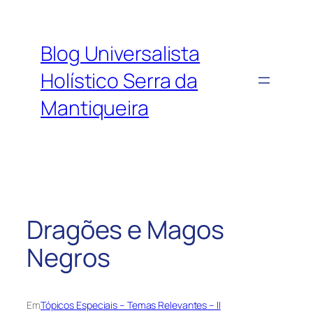
Pular
para
o
Blog Universalista
conteúdo
Holístico Serra da
Mantiqueira
Dragões e Magos
Negros
Em
Tópicos Especiais – Temas Relevantes – II