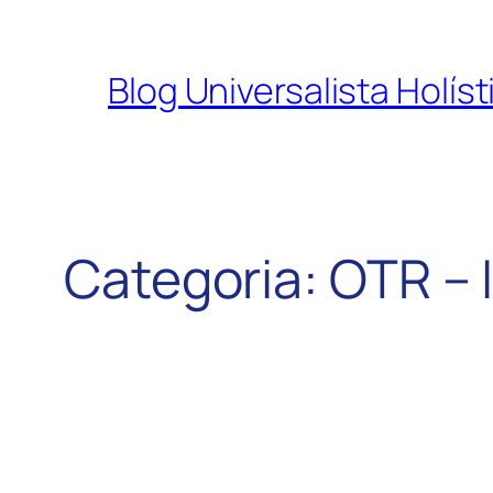
Pular
para
Blog Universalista Holís
o
conteúdo
Categoria:
OTR – I